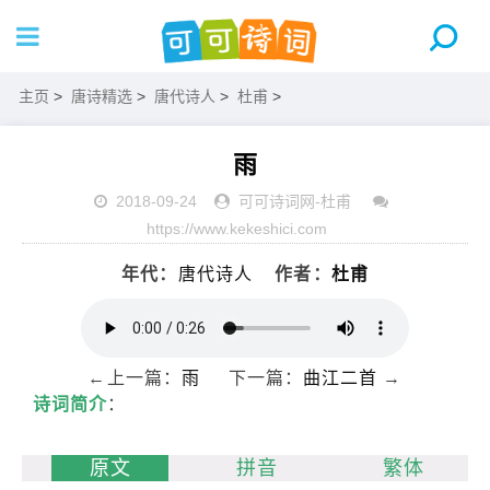
主页
>
唐诗精选
>
唐代诗人
>
杜甫
>
雨
2018-09-24
可可诗词网
-
杜甫
https://www.kekeshici.com
年代：
唐代诗人
作者：
杜甫
←上一篇：
雨
下一篇：
曲江二首
→
诗词简介
：
原文
拼音
繁体