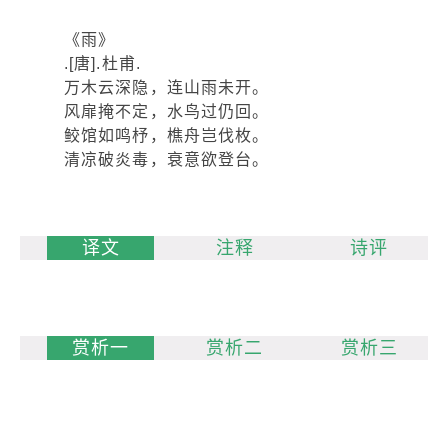
《雨》
.[唐].杜甫.
万木云深隐，连山雨未开。
风扉掩不定，水鸟过仍回。
鲛馆如鸣杼，樵舟岂伐枚。
清凉破炎毒，衰意欲登台。
译文
注释
诗评
赏析一
赏析二
赏析三